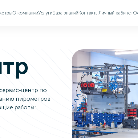
метры
О компании
Услуги
База знаний
Контакты
Личный кабинет
Ос
нтр
сервис-центр по
ванию пирометров
ющие работы: