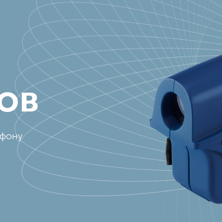
ов
ефону