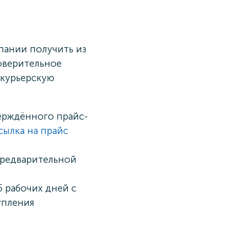
пании получить из
оверительное
 курьерскую
ерждённого прайс-
сылка на прайс
предварительной
5 рабочих дней с
упления