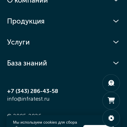
О компании
Продукция
Услуги
База знаний
+7 (343) 286-43-58
info@infratest.ru
© 2005-2026
Мы используем cookies для сбора
Разработка index.
art